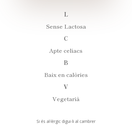
L
Sense Lactosa
C
Apte celíacs
B
Baix en calòries
V
Vegetarià
Si és al·lèrgic digui-li al cambrer